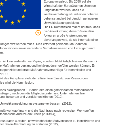
Europa vorgelegt. Bis 2050 soll die
Wirtschaft der Europäischen Union so
umgestaltet werden, dass sie
wettbewerbsfähig ist und einen höheren
Lebensstandard bei deutlich geringeren
Umweltbelastungen bietet.
Die EU Kommission macht deutlich, dass
die Verwirklichung dieser Vision allen
Akteuren große Anstrengungen
abverlangen wird, da sie innerhalb einer
 umgesetzt werden muss. Dies erfordert politische Maßnahmen,
 Innovationen sowie veränderte Verhaltensweisen von Erzeugern und
rn.
n ist kein verbindliches Papier, sondern bildet lediglich einen Rahmen, in
ge Maßnahmen geplant und kohärent durchgeführt werden können. Er
 Etappenziele und erste Maßnahmenvorschläge für Kommission und
der EU.
nkt des Fahrplans steht der effizientere Einsatz von Ressourcen.
ise wird die Kommission,
eines ökologischen Fußabdrucks einen gemeinsamen methodischen
estlegen, nach dem die Mitgliedsstaaten und Unternehmen ihre
lanz bewerten und vergleichen können (2012),
 Umweltkennzeichnungssysteme verbessern (2012),
ndärwerkstoffmarkt und die Nachfrage nach recycelten Werkstoffen
tschaftliche Anreize ankurbeln (2013/14),
iedsstaaten aufrufen, umweltschädliche Subventionen zu identifizieren und
ber deren Abschaffung zu erstatten (2012),