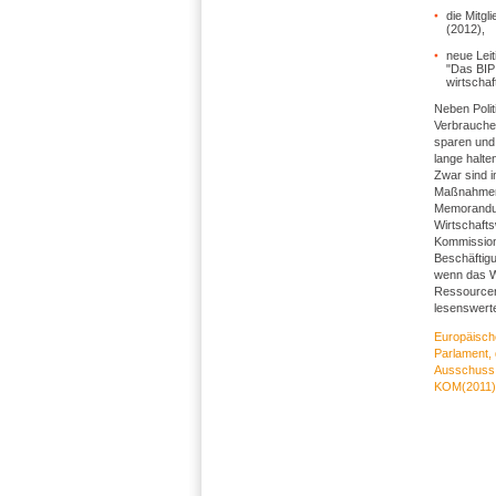
die Mitgl
(2012),
neue Lei
"Das BIP
wirtschaf
Neben Polit
Verbrauche
sparen und 
lange halte
Zwar sind i
Maßnahmen 
Memorandum
Wirtschafts
Kommission 
Beschäftig
wenn das Wa
Ressourcen
lesenswert
Europäisch
Parlament,
Ausschuss 
KOM(2011) 