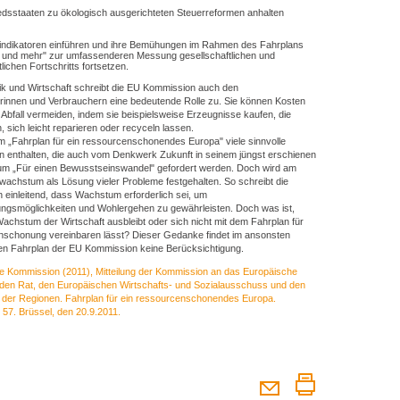
iedsstaaten zu ökologisch ausgerichteten Steuerreformen anhalten
tindikatoren einführen und ihre Bemühungen im Rahmen des Fahrplans
 und mehr" zur umfassenderen Messung gesellschaftlichen und
tlichen Fortschritts fortsetzen.
ik und Wirtschaft schreibt die EU Kommission auch den
rinnen und Verbrauchern eine bedeutende Rolle zu. Sie können Kosten
Abfall vermeiden, indem sie beispielsweise Erzeugnisse kaufen, die
n, sich leicht reparieren oder recyceln lassen.
m „Fahrplan für ein ressourcenschonendes Europa" viele sinnvolle
enthalten, die auch vom Denkwerk Zukunft in seinem jüngst erschienen
 „Für einen Bewusstseinswandel" gefordert werden. Doch wird am
wachstum als Lösung vieler Probleme festgehalten. So schreibt die
einleitend, dass Wachstum erforderlich sei, um
ungsmöglichkeiten und Wohlergehen zu gewährleisten. Doch was ist,
chstum der Wirtschaft ausbleibt oder sich nicht mit dem Fahrplan für
schonung vereinbaren lässt? Dieser Gedanke findet im ansonsten
en Fahrplan der EU Kommission keine Berücksichtigung.
e Kommission (2011), Mitteilung der Kommission an das Europäische
 den Rat, den Europäischen Wirtschafts- und Sozialausschuss und den
der Regionen. Fahrplan für ein ressourcenschonendes Europa.
57. Brüssel, den 20.9.2011.