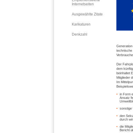
Empfehlenswerte
Internetseiten
Ausgewählte Zitate
Karikaturen
Denkzahl
Generation
technische
Verbrauche
Der Fahrpla
dem künfti
beinhaltet
Mitglieder 
Im Mittelpu
Beispielswe
in Form 
Ansatz f
Umweltbi
sonstige
den Seku
durch wir
die Mitgl
Bericht ü