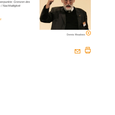
werpunkte: Grenzen des
/ Nachhaltigkeit
nz
Dennis Meadows