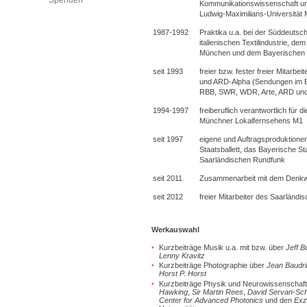
Spenden
Kommunikationswissenschaft und
Ludwig-Maximilians-Universität
1987-1992
Praktika u.a. bei der Süddeutsc
italienischen Textilindustrie, d
München und dem Bayerischen
seit 1993
freier bzw. fester freier Mitarb
und ARD-Alpha (Sendungen im 
RBB, SWR, WDR, Arte, ARD und
1994-1997
freiberuflich verantwortlich für
Münchner Lokalfernsehens M1
seit 1997
eigene und Auftragsproduktionen
Staatsballett, das Bayerische S
Saarländischen Rundfunk
seit 2011
Zusammenarbeit mit dem Denkw
seit 2012
freier Mitarbeiter des Saarländ
Werkauswahl
Kurzbeiträge Musik u.a. mit bzw. über
Jeff B
Lenny Kravitz
Kurzbeiträge Photographie über
Jean Baudril
Horst P. Horst
Kurzbeiträge Physik und Neurowissenschafte
Hawking
,
Sir Martin Rees
,
David Servan-Sch
Center for Advanced Photonics
und den
Exz