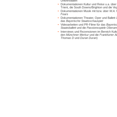
Universitäten
Dokumentationen Kultur und Reise u.a. über
Trient, die South Downs/Brighton und die V
Dokumentationen Musik mit bzw. über
W.A. 
Fears
Dokumentationen Theater, Oper und Ballett
das
Bayerische Staatsschauspiel
Videoarbeiten und PR-Filme für das
Bayeris
Staatsballett
und die
Passionsspiele Obera
Interviews und Rezensionen im Bereich Kultu
den
Münchner Merkur
und die
Frankfurter A
Thomas D
und
Duran Duran
)