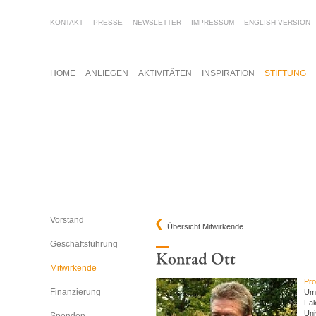
KONTAKT
PRESSE
NEWSLETTER
IMPRESSUM
ENGLISH VERSION
HOME
ANLIEGEN
AKTIVITÄTEN
INSPIRATION
STIFTUNG
Vorstand
Übersicht Mitwirkende
Geschäftsführung
Mitwirkende
Pro
Finanzierung
Umw
Fak
Uni