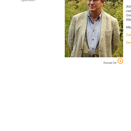
Spenden
Arb
zwi
Gei
Wis
Mit
Zwi
Den
Konrad Ott