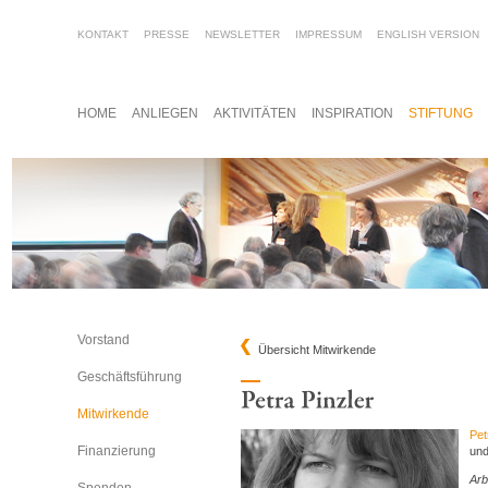
KONTAKT
PRESSE
NEWSLETTER
IMPRESSUM
ENGLISH VERSION
HOME
ANLIEGEN
AKTIVITÄTEN
INSPIRATION
STIFTUNG
Vorstand
Übersicht Mitwirkende
Geschäftsführung
Mitwirkende
Pet
Finanzierung
und
Arb