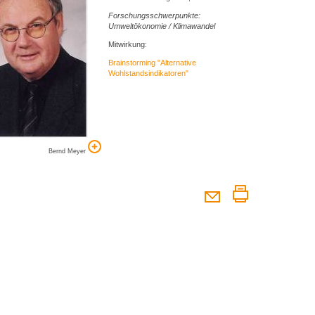
Forschungsschwerpunkte:
Umweltökonomie / Klimawandel
Mitwirkung:
Brainstorming "Alternative
Wohlstandsindikatoren"
Bernd Meyer