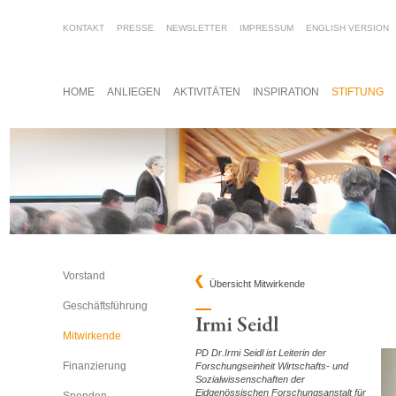
KONTAKT
PRESSE
NEWSLETTER
IMPRESSUM
ENGLISH VERSION
HOME
ANLIEGEN
AKTIVITÄTEN
INSPIRATION
STIFTUNG
Vorstand
Übersicht Mitwirkende
Geschäftsführung
Mitwirkende
PD Dr.Irmi Seidl ist
Leiterin der
Finanzierung
Forschungseinheit Wirtschafts- und
Sozialwissenschaften der
Eidgenössischen Forschungsanstalt für