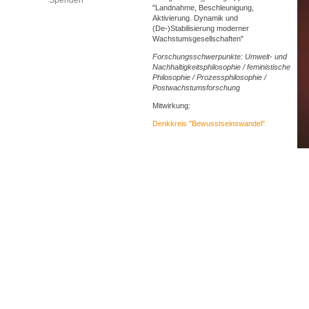
Spenden
"Landnahme, Beschleunigung,
Aktivierung. Dynamik und
(De-)Stabilisierung moderner
Wachstumsgesellschaften"
Forschungsschwerpunkte: Umwelt- und
Nachhaltigkeitsphilosophie / feministische
Philosophie / Prozessphilosophie /
Postwachstumsforschung
Mitwirkung:
Denkkreis "Bewusstseinswandel"