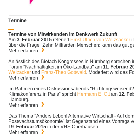
Termine
Termine von Mitwirkenden im Denkwerk Zukunft
Am
3. Februar 2015
referiert
Ernst Ulrich von Weizsäcker
i
über die Frage "Zehn Milliarden Menschen: kann das gut g
Mehr erfahren
Anlässlich des Biofach Kongresses in Nürnberg sprechen i
Forum "Nachhaltigkeit im Öko-Landbau" am
11. Februar 2
Weizäcker
und
Franz-Theo Gottwald
. Moderiert wird das 
Mehr erfahren
Im Rahmen eines Diskussionsabends "Richtungsweisend?
Klimakonferenz in Paris" spricht
Hermann E. Ott
am
12. Fe
Hamburg.
Mehr erfahren
Das Thema "Anders Leben! Alternative Wirtschaft - Auf dem
Postwachstumsökonomie" ist Gegenstand eines Vortrags 
19. Februar 2015
in der VHS Oberhausen.
Mehr erfahren