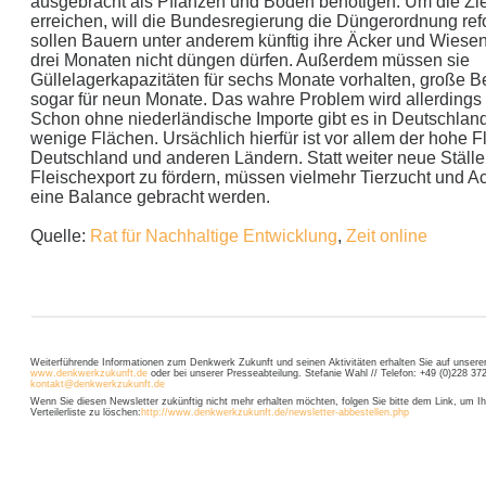
ausgebracht als Pflanzen und Böden benötigen. Um die Zi
erreichen, will die Bundesregierung die Düngerordnung r
sollen Bauern unter anderem künftig ihre Äcker und Wiesen
drei Monaten nicht düngen dürfen. Außerdem müssen sie
Güllelagerkapazitäten für sechs Monate vorhalten, große B
sogar für neun Monate. Das wahre Problem wird allerdings
Schon ohne niederländische Importe gibt es in Deutschland
wenige Flächen. Ursächlich hierfür ist vor allem der hohe 
Deutschland und anderen Ländern. Statt weiter neue Ställe
Fleischexport zu fördern, müssen vielmehr Tierzucht und A
eine Balance gebracht werden.
Quelle:
Rat für Nachhaltige Entwicklung
,
Zeit online
Weiterführende Informationen zum Denkwerk Zukunft und seinen Aktivitäten erhalten Sie auf unsere
www.denkwerkzukunft.de
oder bei unserer Presseabteilung. Stefanie Wahl // Telefon: +49 (0)228 372
kontakt@denkwerkzukunft.de
Wenn Sie diesen Newsletter zukünftig nicht mehr erhalten möchten, folgen Sie bitte dem Link, um Ih
Verteilerliste zu löschen:
http://www.denkwerkzukunft.de/newsletter-abbestellen.php