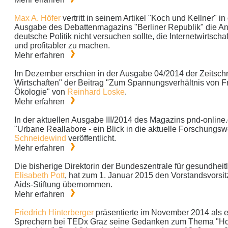
Max A. Höfer
vertritt in seinem Artikel "Koch und Kellner" i
Ausgabe des Debattenmagazins "Berliner Republik" die Ans
deutsche Politik nicht versuchen sollte, die Internetwirtscha
und profitabler zu machen.
Mehr erfahren
Im Dezember erschien in der Ausgabe 04/2014 der Zeitschr
Wirtschaften" der Beitrag "Zum Spannungsverhältnis von Fr
Ökologie" von
Reinhard Loske
.
Mehr erfahren
In der aktuellen Ausgabe III/2014 des Magazins pnd-online.d
"Urbane Reallabore - ein Blick in die aktuelle Forschungsw
Schneidewind
veröffentlicht.
Mehr erfahren
Die bisherige Direktorin der Bundeszentrale für gesundheit
Elisabeth Pott
, hat zum 1. Januar 2015 den Vorstandsvorsi
Aids-Stiftung übernommen.
Mehr erfahren
Friedrich Hinterberger
präsentierte im November 2014 als e
Sprechern bei TEDx Graz seine Gedanken zum Thema "Hori