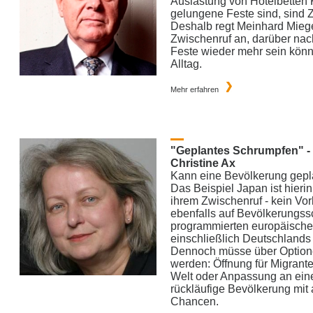
Auslastung von Hotelbetten K
gelungene Feste sind, sind 
Deshalb regt Meinhard Miege
Zwischenruf an, darüber na
Feste wieder mehr sein könn
Alltag.
Mehr erfahren
"Geplantes Schrumpfen" -
Christine Ax
Kann eine Bevölkerung gepl
Das Beispiel Japan ist hierin 
ihrem Zwischenruf - kein Vor
ebenfalls auf Bevölkerungs
programmierten europäisch
einschließlich Deutschlands 
Dennoch müsse über Optione
werden: Öffnung für Migrant
Welt oder Anpassung an ein
rückläufige Bevölkerung mit 
Chancen.