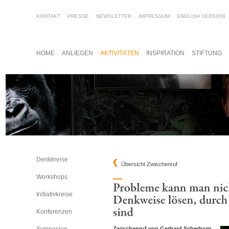
KONTAKT
PRESSE
NEWSLETTER
IMPRESSUM
ENGLISH VERSION
HOME
ANLIEGEN
AKTIVITÄTEN
INSPIRATION
STIFTUNG
Denkkreise
Übersicht Zwischenruf
Workshops
Initiativkreise
Konferenzen
Zwischenruf von Gerhard Scherhorn