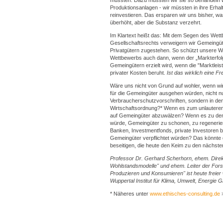
müssten. Dazu müssten wir sie so behandeln w
Produktionsanlagen - wir müssten in ihre Erh
reinvestieren. Das ersparen wir uns bisher, was
überhöht, aber die Substanz verzehrt.
Im Klartext heißt das: Mit dem Segen des Wet
Gesellschaftsrechts verweigern wir Gemeingüter
Privatgütern zugestehen. So schützt unsere Wi
Wettbewerbs auch dann, wenn der „Markterfol
Gemeingütern erzielt wird, wenn die "Marktleist
privater Kosten beruht.
Ist das wirklich eine Fr
Wäre uns nicht von Grund auf wohler, wenn wi
für die Gemeingüter ausgehen würden, nicht nu
Verbraucherschutzvorschriften, sondern in d
Wirtschaftsordnung?* Wenn es zum unlauteren
auf Gemeingüter abzuwälzen? Wenn es zu den 
würde, Gemeingüter zu schonen, zu regeneri
Banken, Investmentfonds, private Investoren b
Gemeingüter verpflichtet würden? Das könnt
beseitigen, die heute den Keim zu den nächsten
Professor Dr. Gerhard Scherhorn, ehem. Direk
Wohlstandsmodelle" und ehem. Leiter der For
Produzieren und Konsumieren" ist heute freier 
Wuppertal Institut für Klima, Umwelt, Energie
* Näheres unter
www.ethisches-consulting.de
>