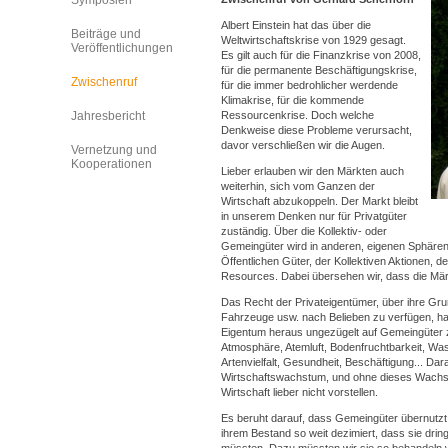
Symposien
Albert Einstein hat das über die
Beiträge und
Weltwirtschaftskrise von 1929 gesagt.
Veröffentlichungen
Es gilt auch für die Finanzkrise von 2008,
für die permanente Beschäftigungskrise,
Zwischenruf
für die immer bedrohlicher werdende
Klimakrise, für die kommende
Jahresbericht
Ressourcenkrise. Doch welche
Denkweise diese Probleme verursacht,
davor verschließen wir die Augen.
Vernetzung und
Kooperationen
Lieber erlauben wir den Märkten auch
weiterhin, sich vom Ganzen der
Wirtschaft abzukoppeln. Der Markt bleibt
in unserem Denken nur für Privatgüter
zuständig. Über die Kollektiv- oder
Gemeingüter wird in anderen, eigenen Sphäre
Öffentlichen Güter, der Kollektiven Aktionen,
Resources. Dabei übersehen wir, dass die Märk
Das Recht der Privateigentümer, über ihre Gr
Fahrzeuge usw. nach Belieben zu verfügen, hat
Eigentum heraus ungezügelt auf Gemeingüter z
Atmosphäre, Atemluft, Bodenfruchtbarkeit, Was
Artenvielfalt, Gesundheit, Beschäftigung... Dar
Wirtschaftswachstum, und ohne dieses Wachs
Wirtschaft lieber nicht vorstellen.
Es beruht darauf, dass Gemeingüter übernutzt 
ihrem Bestand so weit dezimiert, dass sie dri