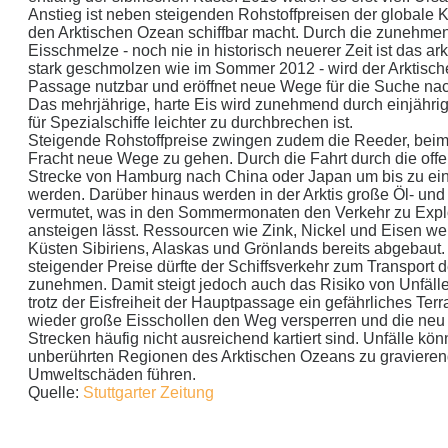
Anstieg ist neben steigenden Rohstoffpreisen der globale 
den Arktischen Ozean schiffbar macht. Durch die zunehm
Eisschmelze - noch nie in historisch neuerer Zeit ist das ar
stark geschmolzen wie im Sommer 2012 - wird der Arktisch
Passage nutzbar und eröffnet neue Wege für die Suche nac
Das mehrjährige, harte Eis wird zunehmend durch einjährige
für Spezialschiffe leichter zu durchbrechen ist.
Steigende Rohstoffpreise zwingen zudem die Reeder, beim
Fracht neue Wege zu gehen. Durch die Fahrt durch die offe
Strecke von Hamburg nach China oder Japan um bis zu eine
werden. Darüber hinaus werden in der Arktis große Öl- u
vermutet, was in den Sommermonaten den Verkehr zu Exp
ansteigen lässt. Ressourcen wie Zink, Nickel und Eisen we
Küsten Sibiriens, Alaskas und Grönlands bereits abgebaut.
steigender Preise dürfte der Schiffsverkehr zum Transport d
zunehmen. Damit steigt jedoch auch das Risiko von Unfällen
trotz der Eisfreiheit der Hauptpassage ein gefährliches Terr
wieder große Eisschollen den Weg versperren und die neu
Strecken häufig nicht ausreichend kartiert sind. Unfälle kö
unberührten Regionen des Arktischen Ozeans zu graviere
Umweltschäden führen.
Quelle:
Stuttgarter Zeitung