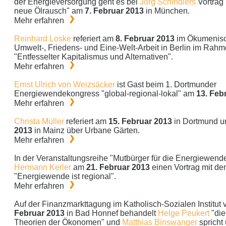
der Energieversorgung geht es bei
Jörg Schindlers
Vortrag 
neue Ölrausch" am
7. Februar 2013
in München.
Mehr erfahren
Reinhard Loske
referiert am
8. Februar 2013
im Ökumenisc
Umwelt-, Friedens- und Eine-Welt-Arbeit in Berlin im Rahm
"Entfesselter Kapitalismus und Alternativen".
Mehr erfahren
Ernst Ulrich von Weizsäcker
ist Gast beim 1. Dortmunder
Energiewendekongress "global-regional-lokal" am
13. Feb
Mehr erfahren
Christa Müller
referiert am
15. Februar 2013
in Dortmund 
2013
in Mainz über Urbane Gärten.
Mehr erfahren
In der Veranstaltungsreihe "Mutbürger für die Energiewend
Hermann Kerler
am
21. Februar 2013
einen Vortrag mit dem
"Energiewende ist regional".
Mehr erfahren
Auf der Finanzmarkttagung im Katholisch-Sozialen Institut
Februar 2013
in Bad Honnef behandelt
Helge Peukert
"die
Theorien der Ökonomen" und
Matthias Binswanger
spricht