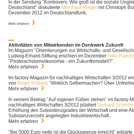
In der Sendung "Kontrovers: Wie groß ist die soziale Unglei
Deutschland" diskutierte
Meinhard Miegel
mit Christoph Bu
Dezember 2012 im Deutschlandfunk.
Mehr erfahren
Aktivitäten von Mitwirkenden im Denkwerk Zukunft
Im Magazin "Orientierungen zur Wirtschafts- und Gesellschaf
Ludwig-Erhard-Stiftung erschien im Dezember
Niko Paech
"Postwachstumsökonomie - ein Zukunftsmodell?".
Mehr erfahren
Im factory-Magazin für nachhaltiges Wirtschaften 3/2012 er
von
Birger Priddat
: "Wirklich Selbermachen? Über Unfreiheit
Mehr erfahren
In seinem Beitrag "Auf eigenen Füßen stehen" im factory-M
nachhaltiges Wirtschaften 3/2012 plädiert
Gerhard Scherho
Erhöhung des Subsistenzgrades der Wirtschaft und eine Ab
Substanzverzehr angelegten Industriewirtschaft.
Mehr erfahren
"Bei 5000 Euro netto ist die Glücksgrenze erreicht" erklärte