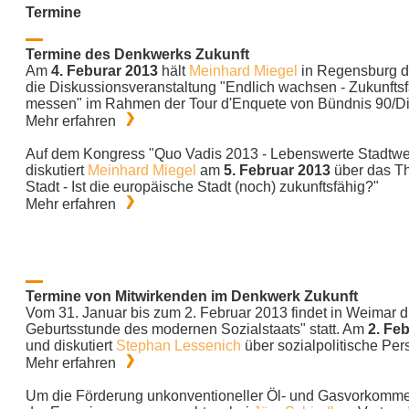
Termine
Termine des Denkwerks Zukunft
Am
4. Feburar 2013
hält
Meinhard Miegel
in Regensburg de
die Diskussionsveranstaltung "Endlich wachsen - Zukunftsfä
messen" im Rahmen der Tour d'Enquete von Bündnis 90/D
Mehr erfahren
Auf dem Kongress "Quo Vadis 2013 - Lebenswerte Stadtwelt
diskutiert
Meinhard Miegel
am
5. Februar 2013
über das T
Stadt - Ist die europäische Stadt (noch) zukunftsfähig?"
Mehr erfahren
Termine von Mitwirkenden im Denkwerk Zukunft
Vom 31. Januar bis zum 2. Februar 2013 findet in Weimar 
Geburtsstunde des modernen Sozialstaats" statt. Am
2. Fe
und diskutiert
Stephan Lessenich
über sozialpolitische Per
Mehr erfahren
Um die Förderung unkonventioneller Öl- und Gasvorkomme