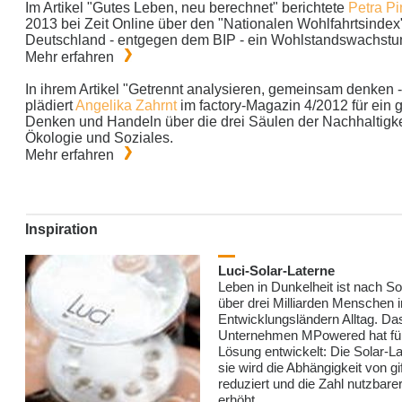
Im Artikel "Gutes Leben, neu berechnet" berichtete
Petra Pi
2013 bei Zeit Online über den "Nationalen Wohlfahrtsindex"
Deutschland - entgegen dem BIP - ein Wohlstandswachstu
Mehr erfahren
In ihrem Artikel "Getrennt analysieren, gemeinsam denken 
plädiert
Angelika Zahrnt
im factory-Magazin 4/2012 für ein 
Denken und Handeln über die drei Säulen der Nachhaltigke
Ökologie und Soziales.
Mehr erfahren
Inspiration
Luci-Solar-Laterne
Leben in Dunkelheit ist nach S
über drei Milliarden Menschen i
Entwicklungsländern Alltag. Da
Unternehmen MPowered hat für
Lösung entwickelt: Die Solar-La
sie wird die Abhängigkeit von g
reduziert und die Zahl nutzbar
erhöht.