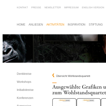
KONTAKT
PRESSE
NEWSLETTER
IMPRESSUM
ENGLISH VERSION
HOME
ANLIEGEN
AKTIVITÄTEN
INSPIRATION
STIFTUNG
Denkkreise
Übersicht Wohlstandsquartett
Workshops
Initiativkreise
Konferenzen