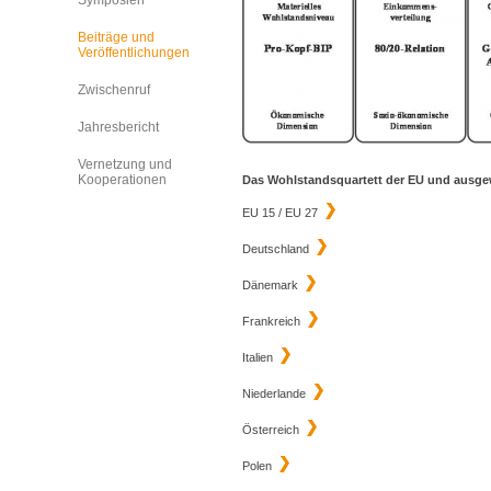
Symposien
Beiträge und
Veröffentlichungen
Zwischenruf
Jahresbericht
Vernetzung und
Kooperationen
Das Wohlstandsquartett der EU und ausgew
EU 15 / EU 27
Deutschland
Dänemark
Frankreich
Italien
Niederlande
Österreich
Polen