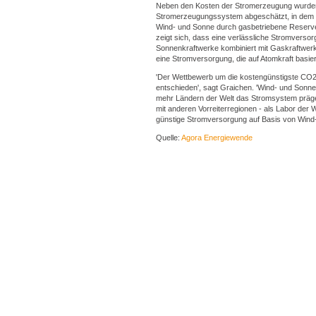
Neben den Kosten der Stromerzeugung wurden i
Stromerzeugungssystem abgeschätzt, in dem 
Wind- und Sonne durch gasbetriebene Reserve
zeigt sich, dass eine verlässliche Stromverso
Sonnenkraftwerke kombiniert mit Gaskraftwerk
eine Stromversorgung, die auf Atomkraft basier
'Der Wettbewerb um die kostengünstigste CO2
entschieden', sagt Graichen. 'Wind- und Sonne
mehr Ländern der Welt das Stromsystem präg
mit anderen Vorreiterregionen ‑ als Labor der W
günstige Stromversorgung auf Basis von Wind- 
Quelle:
Agora Energiewende