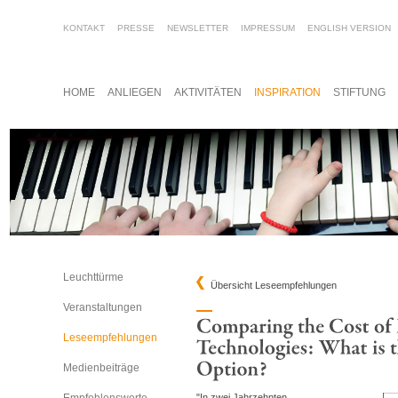
KONTAKT
PRESSE
NEWSLETTER
IMPRESSUM
ENGLISH VERSION
HOME
ANLIEGEN
AKTIVITÄTEN
INSPIRATION
STIFTUNG
Leuchttürme
Übersicht Leseempfehlungen
Veranstaltungen
Leseempfehlungen
Medienbeiträge
"In zwei Jahrzehnten