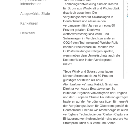
Empfehlenswerte
Internetseiten
Technologieentwicklung sind die Kosten
für Strom aus Windkraft und Photovoltaik
drastisch gesunken. Die
Ausgewählte Zitate
Vergütungssätze für Solaranlagen in
Deutschland sind alleine in den
Karikaturen
vergangenen fünf Jahren um etwa 80
Prozent gefallen. Doch wie
Denkzahl
wettbewerbsfähig sind Wind- und
Solaranlagen im Vergleich zu anderen
CO2-freien Technologien? Welche Rolle
können Erneuerbare im Rahmen von
CO2-Vermeidungsstrategien spielen,
wenn neben dem Umweltschutz auch die
Kosteneffizienz in den Vordergrund
rückt?
'Neue Wind- und Solarstromanlagen
können Strom um bis zu 50 Prozent
günstiger herstellen als neue
Atomkraftwerke', sagt Patrick Graichen,
Direktor von Agora
Energiewende
. So
lautet das Ergebnis von Analysen der Prognos 
und der European Climate Foundation getragen
basieren auf den Vergütungssätzen für neue A
den Vergütungssätzen für Ökostrom gemäß d
Deutschland. Ebenso wie Atomenergie ist auch 
verfügbare Technologie des 'Carbon Capture an
Einlagerung von Kohlendioxid - eine teurere Va
Stromproduktion aus Wind und Sonne.