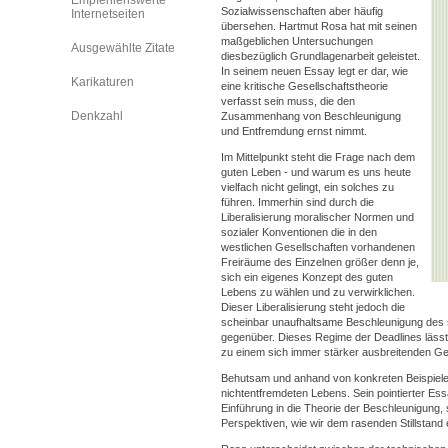
Empfehlenswerte
Sozialwissenschaften aber häufig
Internetseiten
übersehen. Hartmut Rosa hat mit seinen
maßgeblichen Untersuchungen
Ausgewählte Zitate
diesbezüglich Grundlagenarbeit geleistet.
In seinem neuen Essay legt er dar, wie
Karikaturen
eine kritische Gesellschaftstheorie
verfasst sein muss, die den
Denkzahl
Zusammenhang von Beschleunigung
und Entfremdung ernst nimmt.
Im Mittelpunkt steht die Frage nach dem
guten Leben - und warum es uns heute
vielfach nicht gelingt, ein solches zu
führen. Immerhin sind durch die
Liberalisierung moralischer Normen und
sozialer Konventionen die in den
westlichen Gesellschaften vorhandenen
Freiräume des Einzelnen größer denn je,
sich ein eigenes Konzept des guten
Lebens zu wählen und zu verwirklichen.
Dieser Liberalisierung steht jedoch die
scheinbar unaufhaltsame Beschleunigung des 
gegenüber. Dieses Regime der Deadlines lässt
zu einem sich immer stärker ausbreitenden Ge
Behutsam und anhand von konkreten Beispiel
nichtentfremdeten Lebens. Sein pointierter Essa
Einführung in die Theorie der Beschleunigung, 
Perspektiven, wie wir dem rasenden Stillstan