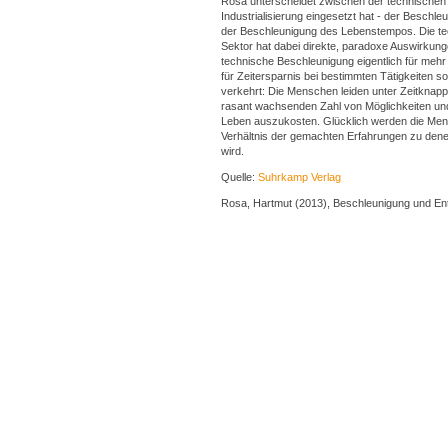
Rosa unterscheidet zwischen der technischen B
Industrialisierung eingesetzt hat - der Beschl
der Beschleunigung des Lebenstempos. Die tec
Sektor hat dabei direkte, paradoxe Auswirku
technische Beschleunigung eigentlich für mehr 
für Zeitersparnis bei bestimmten Tätigkeiten sor
verkehrt: Die Menschen leiden unter Zeitknapph
rasant wachsenden Zahl von Möglichkeiten u
Leben auszukosten. Glücklich werden die Mens
Verhältnis der gemachten Erfahrungen zu dene
wird.
Quelle:
Suhrkamp Verlag
Rosa, Hartmut (2013), Beschleunigung und Ent