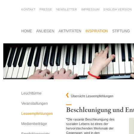
KONTAKT
PRESSE
NEWSLETTER
IMPRESSUM
ENGLISH VERSION
HOME
ANLIEGEN
AKTIVITÄTEN
INSPIRATION
STIFTUNG
Leuchttürme
Übersicht Leseempfehlungen
Veranstaltungen
Leseempfehlungen
"
Die rasante Beschleunigung des
Medienbeiträge
sozialen Lebens ist eines der
hervorstechenden Merkmale der
Gegenwart, wird in den