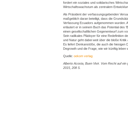
fordert ein soziales und solidarisches Wirtsch
Wirtschaftswachstum als zentralem Entwicklun
Als Präsident der verfassungsgebenden Versa
maßgeblich daran beteiligt, dass die Grundsätze 
Verfassung Ecuadors aufgenommen wurden. Au
erläutert er in seinem Buch das Potential des '
einen gesellschaftlichen Gegenentwurf zum v
Sein radikales Plädoyer für eine Redefinition
und Natur geht dabei weit über die bloße Kriti
Es liefert Denkanstöße, die auch die hiesige
Degrowth und die Frage, wie wir künftig leben 
Quelle:
oekom verlag
Alberto Acosta, Buen Vivir. Vom Recht auf ein 
2015, 208 S.