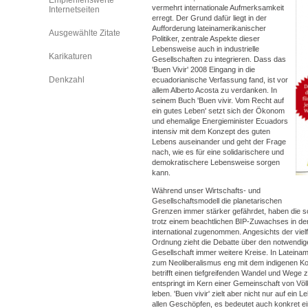
Empfehlenswerte
vermehrt internationale Aufmerksamkeit
Internetseiten
erregt. Der Grund dafür liegt in der
Aufforderung lateinamerikanischer
Ausgewählte Zitate
Politiker, zentrale Aspekte dieser
Lebensweise auch in industrielle
Karikaturen
Gesellschaften zu integrieren. Dass das
'Buen Vivir' 2008 Eingang in die
Denkzahl
ecuadorianische Verfassung fand, ist vor
allem Alberto Acosta zu verdanken. In
seinem Buch 'Buen vivir. Vom Recht auf
ein gutes Leben' setzt sich der Ökonom
und ehemalige Energieminister Ecuadors
intensiv mit dem Konzept des guten
Lebens auseinander und geht der Frage
nach, wie es für eine solidarischere und
demokratischere Lebensweise sorgen
kann.
Während unser Wirtschafts- und
Gesellschaftsmodell die planetarischen
Grenzen immer stärker gefährdet, haben die 
trotz einem beachtlichen BIP-Zuwachses in den
international zugenommen. Angesichts der vielfä
Ordnung zieht die Debatte über den notwendi
Gesellschaft immer weitere Kreise. In Lateiname
zum Neoliberalismus eng mit dem indigenen Ko
betrifft einen tiefgreifenden Wandel und Wege 
entspringt im Kern einer Gemeinschaft von Völk
leben. 'Buen vivir' zielt aber nicht nur auf ein 
allen Geschöpfen, es bedeutet auch konkret ei