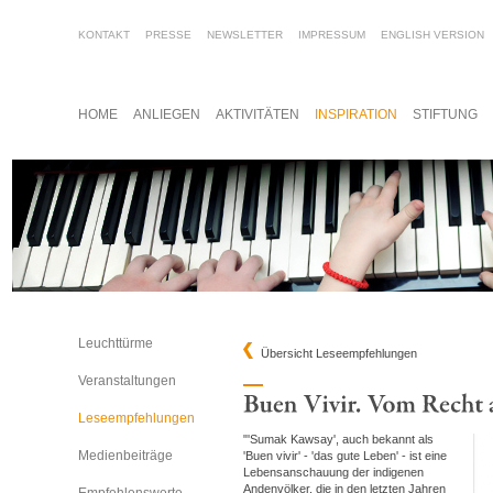
KONTAKT
PRESSE
NEWSLETTER
IMPRESSUM
ENGLISH VERSION
HOME
ANLIEGEN
AKTIVITÄTEN
INSPIRATION
STIFTUNG
Leuchttürme
Übersicht Leseempfehlungen
Veranstaltungen
Leseempfehlungen
"'Sumak Kawsay', auch bekannt als
Medienbeiträge
'Buen vivir' - 'das gute Leben' - ist eine
Lebensanschauung der indigenen
Andenvölker, die in den letzten Jahren