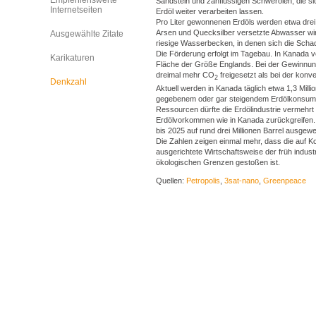
Empfehlenswerte
Sandstein und zähflüssigen Schwerölen, die s
Internetseiten
Erdöl weiter verarbeiten lassen.
Pro Liter gewonnenen Erdöls werden etwa drei 
Arsen und Quecksilber versetzte Abwasser wird
Ausgewählte Zitate
riesige Wasserbecken, in denen sich die Schads
Die Förderung erfolgt im Tagebau. In Kanada v
Karikaturen
Fläche der Größe Englands. Bei der Gewinnun
dreimal mehr CO
freigesetzt als bei der konve
2
Denkzahl
Aktuell werden in Kanada täglich etwa 1,3 Millio
gegebenem oder gar steigendem Erdölkonsum
Ressourcen dürfte die Erdölindustrie vermehrt
Erdölvorkommen wie in Kanada zurückgreifen. F
bis 2025 auf rund drei Millionen Barrel ausgewe
Die Zahlen zeigen einmal mehr, dass die auf
ausgerichtete Wirtschaftsweise der früh industr
ökologischen Grenzen gestoßen ist.
Quellen:
Petropolis
,
3sat-nano
,
Greenpeace