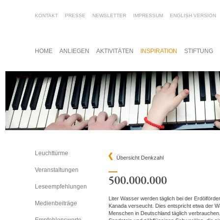
KONTAKT
PRESSE
NEWSLETTER
IMPRESSUM
ENGLISH VERSION
HOME
ANLIEGEN
AKTIVITÄTEN
INSPIRATION
STIFTUNG
Leuchttürme
Übersicht Denkzahl
Veranstaltungen
Leseempfehlungen
Liter Wasser werden täglich bei der Erdölförd
Medienbeiträge
Kanada verseucht. Dies entspricht etwa der Wa
Menschen in Deutschland täglich verbrauchen