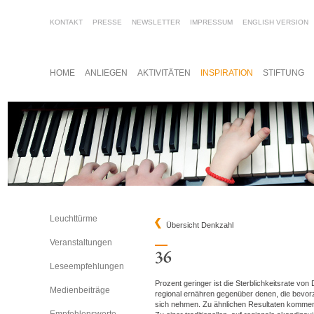
KONTAKT
PRESSE
NEWSLETTER
IMPRESSUM
ENGLISH VERSION
HOME
ANLIEGEN
AKTIVITÄTEN
INSPIRATION
STIFTUNG
Leuchttürme
Übersicht Denkzahl
Veranstaltungen
Leseempfehlungen
Prozent geringer ist die Sterblichkeitsrate von 
Medienbeiträge
regional ernähren gegenüber denen, die bevorz
sich nehmen. Zu ähnlichen Resultaten kommen