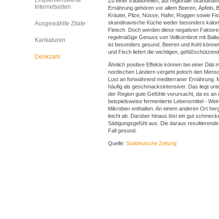
Empfehlenswerte
Zu einer traditionellen, auf regionale skandina
Internetseiten
Ernährung gehören vor allem Beeren, Äpfeln, B
Kräuter, Pilze, Nüsse, Hafer, Roggen sowie Fisch
skandinavische Küche weder besonders kalorie
Ausgewählte Zitate
Fleisch. Doch werden diese negativen Faktore
regelmäßige Genuss von Vollkornbrot mit Ball
Karikaturen
ist besonders gesund. Beeren und Kohl könne
und Fisch liefert die wichtigen, gefäßschütze
Denkzahl
Ähnlich positive Effekte können bei einer Diät m
nordischen Ländern vergeht jedoch den Mens
Lust an fortwährend mediterraner Ernährung.
häufig als geschmacksintensiver. Das liegt u
der Region gute Gefühle verursacht, da es an d
beispielsweise fermentierte Lebensmittel - Wei
Mikroben enthalten. An einem anderen Ort her
leicht ab. Darüber hinaus löst ein gut schmec
Sättigungsgefühl aus. Die daraus resultierend
Fall gesund.
Quelle:
Süddeutsche Zeitung