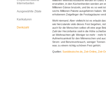
Empfehlenswerte
Millionen Weihnachtsbäume werden im Glanz vo
Internetseiten
erstrahlen, in den Küchenherden werden am e
Millionen Gänse brutzeln, und bis es so weit i
sechs Millionen Pakete ausgefahren haben. We
Ausgewählte Zitate
erhobenem Zeigefinger die Festtagslaune ver
Karikaturen
Wohl niemand. Aber vielleicht ist es erlaubt da
wie hierzulande viele dieses Fest begehen, ni
Denkzahl
auch für die Menschen selbst oft eine arge Bela
Zahl der Herzinfarkte steil in die Höhe schieß
an Weihnachten gilt: Weniger ist mehr - mehr
Aufmerksamkeit für den Mitmenschen und auch 
Strom- und Benzinverbrauch, weniger Tonnen e
was zu einem richtig schönen Fest gehört.
Quellen:
Sueddeutsche.de
,
Zeit-Online
,
Zeit-On