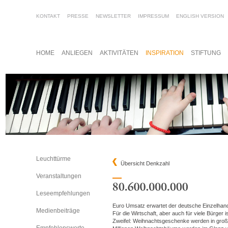
KONTAKT
PRESSE
NEWSLETTER
IMPRESSUM
ENGLISH VERSION
HOME
ANLIEGEN
AKTIVITÄTEN
INSPIRATION
STIFTUNG
Leuchttürme
Übersicht Denkzahl
Veranstaltungen
Leseempfehlungen
Euro Umsatz erwartet der deutsche Einzelhand
Medienbeiträge
Für die Wirtschaft, aber auch für viele Bürger 
Zweifel: Weihnachtsgeschenke werden in groß