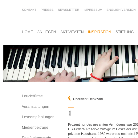
KONTAKT
PRESSE
NEWSLETTER
IMPRESSUM
ENGLISH VERSION
HOME
ANLIEGEN
AKTIVITÄTEN
INSPIRATION
STIFTUNG
Leuchttürme
Übersicht Denkzahl
Veranstaltungen
Leseempfehlungen
Prozent nur des gesamten Vermögens war 201
Medienbeiträge
US-Federal Reserve zufolge im Besitz der wirt
privaten Haushalte. 1989 waren es noch drei 