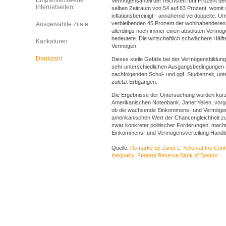
Empfehlenswerte
Vermögensanteil der reichsten fünf Prozent d
Internetseiten
selben Zeitraum von 54 auf 63 Prozent, womit 
inflationsbereinigt - annähernd verdoppelte. U
verbleibenden 45 Prozent der wohlhabenderen 
Ausgewählte Zitate
allerdings noch immer einen absoluten Vermög
bedeutete. Die wirtschaftlich schwächere Hälfte
Karikaturen
Vermögen.
Denkzahl
Dieses steile Gefälle bei der Vermögensbildung
sehr unterschiedlichen Ausgangsbedingungen i
nachfolgenden Schul- und ggf. Studienzeit, unt
zuletzt Erbgängen.
Die Ergebnisse der Untersuchung wurden kürzl
Amerikanischen Notenbank, Janet Yellen, vorges
ob die wachsende Einkommens- und Vermögens
amerikanischen Wert der Chancengleichheit zu v
zwar konkreter politischer Forderungen, machte
Einkommens- und Vermögensverteilung Handlu
Quelle:
Remarks by Janet L. Yellen at the Co
Inequality, Federal Reserve Bank of Boston