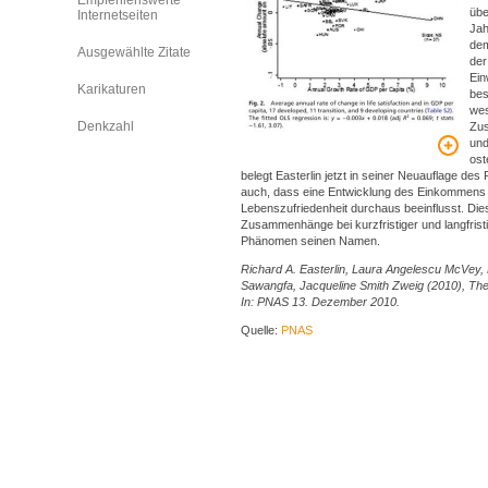
Empfehlenswerte
übe
Internetseiten
Ja
dem
Ausgewählte Zitate
der
Ein
Karikaturen
bes
wes
Denkzahl
Zus
und
ost
belegt Easterlin jetzt in seiner Neuauflage des
auch, dass eine Entwicklung des Einkommens n
Lebenszufriedenheit durchaus beeinflusst. Die
Zusammenhänge bei kurzfristiger und langfris
Phänomen seinen Namen.
Richard A. Easterlin, Laura Angelescu McVey,
Sawangfa, Jacqueline Smith Zweig (2010), The
In: PNAS 13. Dezember 2010.
Quelle:
PNAS