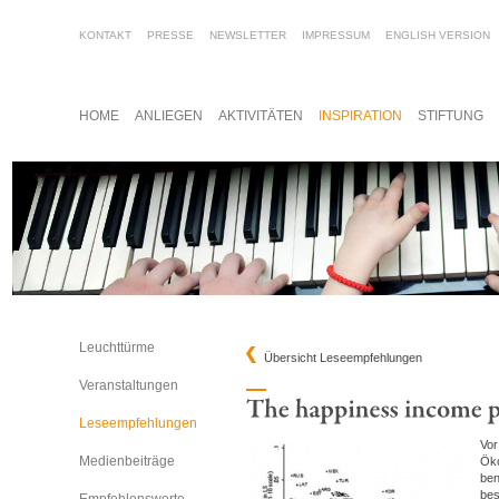
KONTAKT
PRESSE
NEWSLETTER
IMPRESSUM
ENGLISH VERSION
HOME
ANLIEGEN
AKTIVITÄTEN
INSPIRATION
STIFTUNG
Leuchttürme
Übersicht Leseempfehlungen
Veranstaltungen
Leseempfehlungen
Vor
Medienbeiträge
Öko
ben
bes