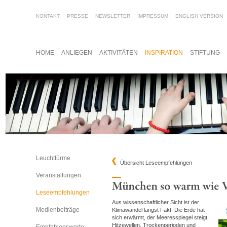
KONTAKT
PRESSE
NEWSLETTER
IMPRESSUM
ENGLISH VERSION
HOME
ANLIEGEN
AKTIVITÄTEN
INSPIRATION
STIFTUNG
Leuchttürme
Übersicht Leseempfehlungen
Veranstaltungen
Leseempfehlungen
Aus wissenschaftlicher Sicht ist der
Medienbeiträge
Klimawandel längst Fakt: Die Erde hat
sich erwärmt, der Meeresspiegel steigt,
Hitzewellen, Trockenperioden und