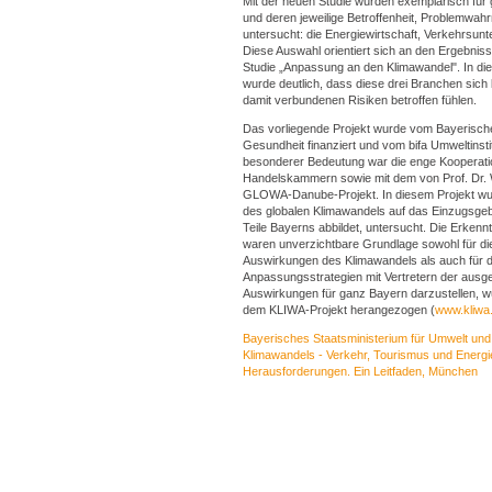
Mit der neuen Studie wurden exemplarisch für
und deren jeweilige Betroffenheit, Problemw
untersucht: die Energiewirtschaft, Verkehrsu
Diese Auswahl orientiert sich an den Ergebnis
Studie „Anpassung an den Klimawandel". In di
wurde deutlich, dass diese drei Branchen sic
damit verbundenen Risiken betroffen fühlen.
Das vorliegende Projekt wurde vom Bayerische
Gesundheit finanziert und vom bifa Umweltinstit
besonderer Bedeutung war die enge Kooperatio
Handelskammern sowie mit dem von Prof. Dr. 
GLOWA-Danube-Projekt. In diesem Projekt wu
des globalen Klimawandels auf das Einzugsge
Teile Bayerns abbildet, untersucht. Die Erke
waren unverzichtbare Grundlage sowohl für di
Auswirkungen des Klimawandels als auch für 
Anpassungsstrategien mit Vertretern der ausg
Auswirkungen für ganz Bayern darzustellen, 
dem KLIWA-Projekt herangezogen (
www.kliwa
Bayerisches Staatsministerium für Umwelt und
Klimawandels - Verkehr, Tourismus und Energ
Herausforderungen. Ein Leitfaden, München