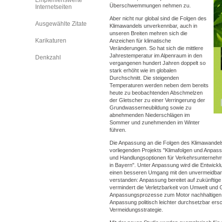
Empfehlenswerte
Überschwemmungen nehmen zu.
Internetseiten
Aber nicht nur global sind die Folgen des
Ausgewählte Zitate
Klimawandels unverkennbar, auch in
unseren Breiten mehren sich die
Karikaturen
Anzeichen für klimatische
Veränderungen. So hat sich die mittlere
Jahrestemperatur im Alpenraum in den
Denkzahl
vergangenen hundert Jahren doppelt so
stark erhöht wie im globalen
Durchschnitt. Die steigenden
Temperaturen werden neben dem bereits
heute zu beobachtenden Abschmelzen
der Gletscher zu einer Verringerung der
Grundwasserneubildung sowie zu
abnehmenden Niederschlägen im
Sommer und zunehmenden im Winter
führen.
Die Anpassung an die Folgen des Klimawandel
vorliegenden Projekts "Klimafolgen und Anpas
und Handlungsoptionen für Verkehrsunternehm
in Bayern". Unter Anpassung wird die Entwickl
einen besseren Umgang mit den unvermeidbar
verstanden: Anpassung bereitet auf zukünftige 
vermindert die Verletzbarkeit von Umwelt und 
Anpassungsprozesse zum Motor nachhaltigen 
Anpassung politisch leichter durchsetzbar ersc
Vermeidungsstrategie.