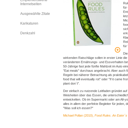
Empfehlenswerte
Rul
Internetseiten
für
Ent
Ausgewählte Zitate
let
Mic
Karikaturen
foo
sic
Denkzahl
erk
Kla
Rei
für
Die
wirkenden Ratschläge sollen in erster Linie d
veränderten Ernährungs- und Essverhalten bew
50-Jährige fast jede fünfte Mahlzeit im Auto e
"Eat meals" durchaus angebracht. Aber auch f
Regeln bei näherer Betrachtung als praktikabel u
food that will eventually rot" oder "If it came fro
plant don´t".
Der einfach zu nutzende Leitfaden gründet auf 
Weisheiten über das Essen, die unterschiedlic
entwickelten. Ob im Supermarkt oder am All-yo
alles in allem der perfekte Begleiter für jeden, 
"Was soll ich essen?"
Michael Pollan (2010),
Food Rules. An Eater´s