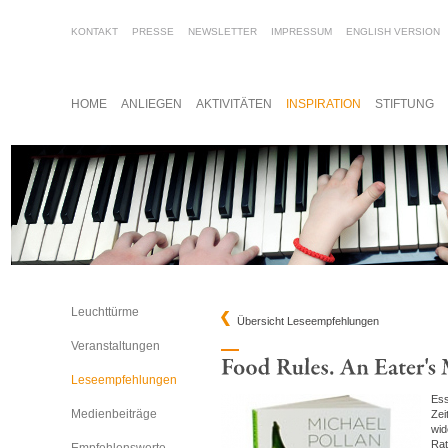
KONTAKT
PRESSE
NEWSLETTER
IMPRESSUM
ENGLISH VERSION
HOME
ANLIEGEN
AKTIVITÄTEN
INSPIRATION
STIFTUNG
Leuchttürme
Übersicht Leseempfehlungen
Veranstaltungen
Leseempfehlungen
Ess
Medienbeiträge
Zei
wid
Rat