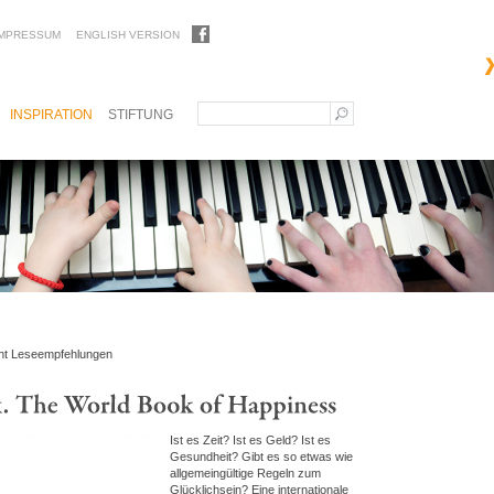
IMPRESSUM
ENGLISH VERSION
INSPIRATION
STIFTUNG
ht Leseempfehlungen
Ist es Zeit? Ist es Geld? Ist es
Gesundheit? Gibt es so etwas wie
allgemeingültige Regeln zum
Glücklichsein? Eine internationale