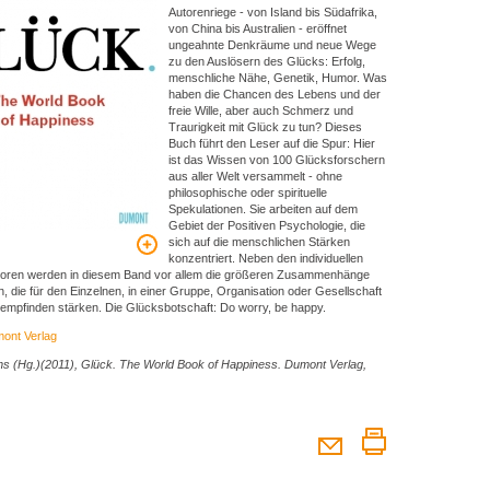
Autorenriege - von Island bis Südafrika,
von China bis Australien - eröffnet
ungeahnte Denkräume und neue Wege
zu den Auslösern des Glücks: Erfolg,
menschliche Nähe, Genetik, Humor. Was
haben die Chancen des Lebens und der
freie Wille, aber auch Schmerz und
Traurigkeit mit Glück zu tun? Dieses
Buch führt den Leser auf die Spur: Hier
ist das Wissen von 100 Glücksforschern
aus aller Welt versammelt - ohne
philosophische oder spirituelle
Spekulationen. Sie arbeiten auf dem
Gebiet der Positiven Psychologie, die
sich auf die menschlichen Stärken
konzentriert. Neben den individuellen
ktoren werden in diesem Band vor allem die größeren Zusammenhänge
, die für den Einzelnen, in einer Gruppe, Organisation oder Gesellschaft
empfinden stärken. Die Glücksbotschaft: Do worry, be happy.
ont Verlag
s (Hg.)(2011), Glück.
The World Book of Happiness. Dumont Verlag,