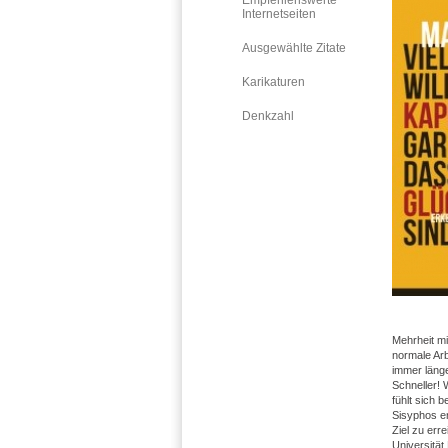
Empfehlenswerte
Internetseiten
Ausgewählte Zitate
Karikaturen
Denkzahl
Mehrheit mi
normale Ar
immer läng
Schneller! 
fühlt sich 
Sisyphos er
Ziel zu err
Universitä