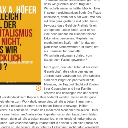
dass wir glücklich sind?', fragt der
Wirtschaftswissenschaftler Max A. Höfer
in seinem gleichnamigen Buch. Die Frage
überrascht, denn der Autor weiß, wie das
mit dem ganz großen Geld geht. Ihm ist
bewusst, dass Geld die Freiheit für ein
anregendes Leben bietet, aber er hat
eine neue und für ihn zunächst bittere
Erkenntnis gewonnen: 'Kapitalismus
macht keinen Spaß mehr.' Ist das ein
plötzlicher Sinneswandel? Ist Höfer, der
als Journalist für namhafte
Wirtschaftszeitungen schrieb, vom
Saulus zum Paulus geworden?
Nicht ganz, denn der Autor ist Teil einer
Gesellschaft, die sich in den letzten
Jahren stark verändert hat. Workaholics
sind nicht länger ein paar vereinzelte
Manager, die Tag und Nacht auf Kosten
ihrer Gesundheit und ihrer Familie
arbeiten und deswegen von der breiten
t verständnislosem Kopfschütteln bedacht werden. Heute ist der ganz
beitnehmer zum Workaholic geworden, wir alle arbeiten immer mehr,
er und sind dabei in einem sehr hohen Tempo unterwegs. Höher!
Weiter! So scheint die Devise des modernen Menschen zu lauten. Höfer
bei seiner kritischen Analyse des Kapitalismus an den tragischen Helden
innert, denn wir alle arbeiten pausenlos, ohne jemals ein erkennbares
eichen. Der Wissenschaftsjournalist führt in seinem Buch eine Studie der
t London an, die besagt, dass höheres Einkommen nicht dafür verwendet