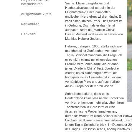
Empfehlenswerte
Suche. Etwas Langlebiges und
Internetseiten
Hochqualitatives soll es sein. In der
Flughafenfiliale eines namhaften
Ausgewählte Zitate
englischen Herstellers wird er fündig. Er
zahlt einen stolzen Preis. Die Qualität ist
Karikaturen
in Ordnung. Doch als er das Hemd
auspackt, steht da „Made in China".
Denkzahl
Dieser Moment wird vieles im Leben von
Matthias Hebeler ändern.
Hebeler, Jahrgang 1968, stellte sich wie
manche seiner Zunft schon vor jenem
Tag in Schiphol manchmal die Frage, ob
er es nicht einmal mit einem eigenen
Produkt versuchen sollte. Als er dann
jenes „Made in China" liest, überlegt er
wieder, ob es nicht möglich wäre, ein
hochqualitatives Herrenhemd zu einem
vernünftigen Preis und auf nachhaltige
Art in Europa herstellen zu lassen.
Schnell entdeckt er, dass es in
Deutschland keine klassische Konfektion
von Herrenhemden mehr gibt. Über ihren
Tochterbetrieb in Gera lernt er eine
österreichische Weberfirma kennen,
durch sie wiederum einen Spinner in der Schwe
Ökobaumwollbauern zusammenarbeitet. Eins gi
jenem Tag in Schiphol erblickt im Dezember 200
des Tages - ein klassisches, hochqualitativ