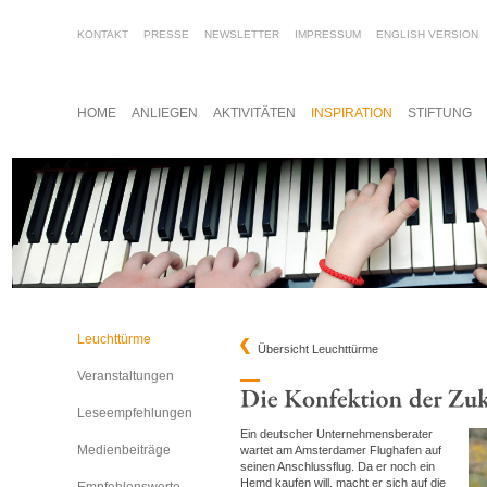
KONTAKT
PRESSE
NEWSLETTER
IMPRESSUM
ENGLISH VERSION
HOME
ANLIEGEN
AKTIVITÄTEN
INSPIRATION
STIFTUNG
Leuchttürme
Übersicht Leuchttürme
Veranstaltungen
Leseempfehlungen
Ein deutscher Unternehmensberater
Medienbeiträge
wartet am Amsterdamer Flughafen auf
seinen Anschlussflug. Da er noch ein
Hemd kaufen will, macht er sich auf die