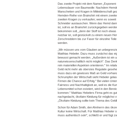
Das zweite Projekt mit dem Namen „Exponent 4"
Lebensdauer von Baumwolle: Nachdem Hemden 
Manschetten und Kragen in Mitleidenschaft gez
Hemden-Reihe von Brainshirt mit einem zweit
zweiten Kragen zu verkaufen; wenn es soweit is
Schneider austauschen. Wenn das Hemd dann 
ist, soll es an Brainshirt zurückgegeben werd
bekommen soll, „denn der Stoff ist noch etwa
nutzbar ist, soll gestückelt zu einem neuen He
Zerschreddern bis zur Faser für einzelne Teil
werden.
„Wir müssen uns vom Glauben an unbegrenzt
Matthias Hebeler. Dazu muss zunächst das e
bewusst gemacht werden. „Außerdem ist ein 
naturwissenschaftlich nicht möglich". Das Den
rein materiellen Aspekten orientieren." Im rel
Geld nicht mehr als oberstes Regulativ gesehen
muss dazu ein gewisses Maß an Geld vorhanden
Schrumpfen der Wirtschaft sieht Hebeler gelas
Firmen die Chance auf Erfolg." Bei vielen Unt
Fairness und Nachhaltigkeit an, weil es die K
Lebensmittel schon existiert, wird in den Bere
kommen." Matthias Hebelers Firma geht es gut,
nachgedacht, ökofaire Kleidung für möglichst 
„Ökofaire Kleidung sollte kein Thema des Geldb
Schon für Adam Smith, den Ahnherrn des ökon
Kultur keine Wirtschaft. Für Matthias Hebeler 
muss authentisch sein", schließt er und fügt z