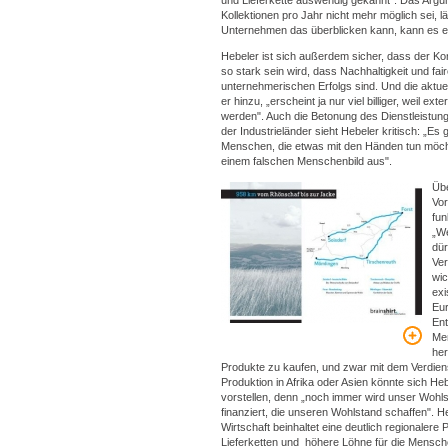
und Lieferkette auswendig gekannt". Das Argu
Kollektionen pro Jahr nicht mehr möglich sei, lä
Unternehmen das überblicken kann, kann es e
Hebeler ist sich außerdem sicher, dass der K
so stark sein wird, dass Nachhaltigkeit und fai
unternehmerischen Erfolgs sind. Und die aktuelle
er hinzu, „erscheint ja nur viel billiger, weil ex
werden". Auch die Betonung des Dienstleistungs
der Industrieländer sieht Hebeler kritisch: „Es
Menschen, die etwas mit den Händen tun möcht
einem falschen Menschenbild aus".
Übe
Vor
fun
„We
dür
Ver
wic
exi
Eur
Ent
Men
her
Produkte zu kaufen, und zwar mit dem Verdiens
Produktion in Afrika oder Asien könnte sich Heb
vorstellen, denn „noch immer wird unser Wohl
finanziert, die unseren Wohlstand schaffen". H
Wirtschaft beinhaltet eine deutlich regionalere
Lieferketten und höhere Löhne für die Mensch