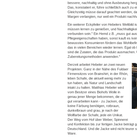
bessere, nachhaltig und ohne Ausbeutung herge
Das, konstatiert er, führe schließlich auch zu
Gleichzeitig müsse darauf geachtet werden, 
Margen verlangten, nur weil ein Produkt nachhal
Ein weiterer Eckpfeiler von Hebelers Weltbild 
müssen lernen zu genießen, und Nachhaltigkeit 
verbunden sein." Ein Hemd z.B. „muss gut aus
Pflegeeigenschaften haben, sonst kauft es ke
bewusstes Konsumieren fördern das Wohlbefin
das in vielen Bereichen wieder lernen. Egal ob 
sind die Zutaten, die das Produkt ausmachen. 
Zubereitungsmethoden anwenden."
Derzeit arbeitet Hebeler an zwei neuen
Projekten. Ganz in der Nähe des Fuldaer
Firmensitzes von Brainshirt, in der Rhön,
leben Schafe, die aktuell wenig mehr zu
tun haben, als Natur und Landschaft
intakt zu halten. Matthias Hebeler wird
vom Besitzer eines Biohofs Wolle in
genau jener Menge bekommen, die er
gut verarbeiten kann - zu Jacken, die
keine Färbung benötigen, rotbraun,
dunkelbraun und grau, je nach der
Wollfarbe der Schafe, jede ein Unikat.
Der Weg vom Hof über Weber, Spinnerei
und Konfektion bis zur fertigen Jacke beträgt g
Deutschland. Und die Jacke wird nicht teurer s
Ware.