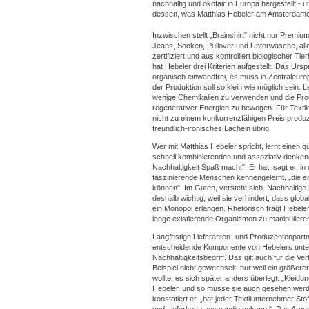
nachhaltig und ökofair in Europa hergestellt - 
dessen, was Matthias Hebeler am Amsterdamer
Inzwischen stellt „Brainshirt" nicht nur Prem
Jeans, Socken, Pullover und Unterwäsche, all
zertifiziert und aus kontrolliert biologischer Ti
hat Hebeler drei Kriterien aufgestellt: Das Ur
organisch einwandfrei, es muss in Zentraleur
der Produktion soll so klein wie möglich sein. 
wenige Chemikalien zu verwenden und die Pro
regenerativer Energien zu bewegen. Für Textil
nicht zu einem konkurrenzfähigen Preis produz
freundlich-ironisches Lächeln übrig.
Wer mit Matthias Hebeler spricht, lernt einen 
schnell kombinierenden und assoziativ denke
Nachhaltigkeit Spaß macht". Er hat, sagt er, i
faszinierende Menschen kennengelernt, „die ei
können". Im Guten, versteht sich. Nachhaltige
deshalb wichtig, weil sie verhindert, dass gl
ein Monopol erlangen. Rhetorisch fragt Hebel
lange existierende Organismen zu manipuliere
Langfristige Lieferanten- und Produzentenpartn
entscheidende Komponente von Hebelers unt
Nachhaltigkeitsbegriff. Das gilt auch für die V
Beispiel nicht gewechselt, nur weil ein größere
wollte, es sich später anders überlegt. „Kleidung
Hebeler, und so müsse sie auch gesehen werd
konstatiert er, „hat jeder Textilunternehmer Stof