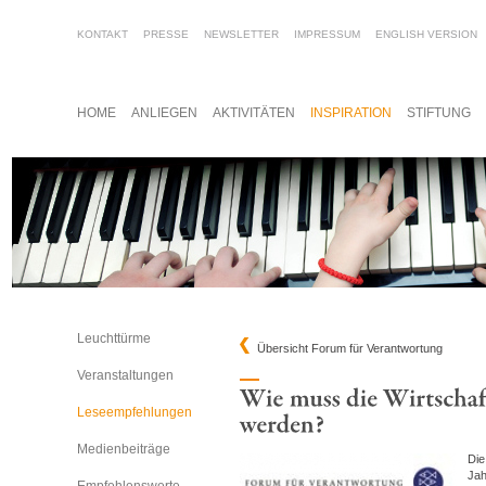
KONTAKT
PRESSE
NEWSLETTER
IMPRESSUM
ENGLISH VERSION
HOME
ANLIEGEN
AKTIVITÄTEN
INSPIRATION
STIFTUNG
Leuchttürme
Übersicht Forum für Verantwortung
Veranstaltungen
Leseempfehlungen
Medienbeiträge
Die
Jah