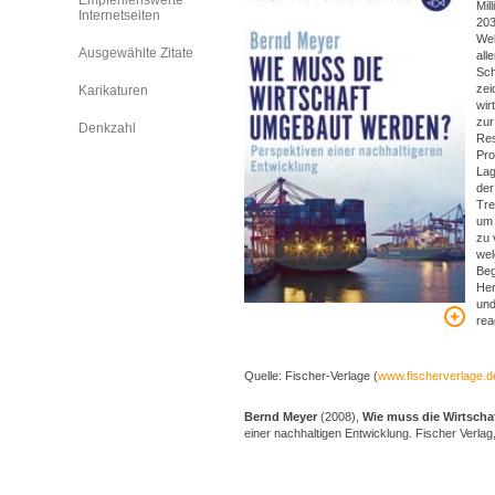
Empfehlenswerte
Mil
Internetseiten
203
Wel
Ausgewählte Zitate
all
Sch
zei
Karikaturen
wir
zur
Denkzahl
Res
Pro
Lag
der
Tre
um 
zu 
wel
Beg
Her
und
rea
Quelle: Fischer-Verlage (
www.fischerverlage.d
Bernd Meyer
(2008),
Wie muss die Wirtsch
einer nachhaltigen Entwicklung. Fischer Verlag