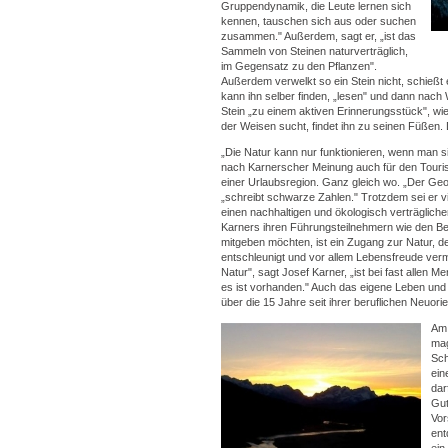
Gruppendynamik, die Leute lernen sich
kennen, tauschen sich aus oder suchen
zusammen." Außerdem, sagt er, „ist das
Sammeln von Steinen naturverträglich,
im Gegensatz zu den Pflanzen".
Außerdem verwelkt so ein Stein nicht, schießt
kann ihn selber finden, „lesen" und dann nach
Stein „zu einem aktiven Erinnerungsstück", wi
der Weisen sucht, findet ihn zu seinen Füßen
„Die Natur kann nur funktionieren, wenn man sie
nach Karnerscher Meinung auch für den Touri
einer Urlaubsregion. Ganz gleich wo. „Der Geo
„schreibt schwarze Zahlen." Trotzdem sei er vi
einen nachhaltigen und ökologisch verträgliche
Karners ihren Führungsteilnehmern wie den 
mitgeben möchten, ist ein Zugang zur Natur, 
entschleunigt und vor allem Lebensfreude vermit
Natur", sagt Josef Karner, „ist bei fast allen Me
es ist vorhanden." Auch das eigene Leben und 
über die 15 Jahre seit ihrer beruflichen Neuori
Am 
mag
Sch
ein
dar
Gu
Vor
ent