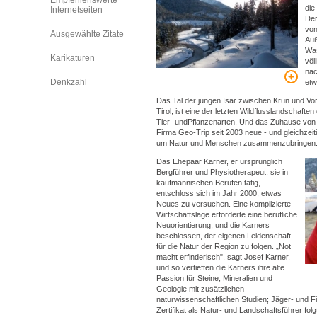
Empfehlenswerte
die
Internetseiten
Der
von
Ausgewählte Zitate
Auß
Was
Karikaturen
völ
nac
Denkzahl
etw
Das Tal der jungen Isar zwischen Krün und Vo
Tirol, ist eine der letzten Wildflusslandschafte
Tier- undPflanzenarten. Und das Zuhause von V
Firma Geo-Trip seit 2003 neue - und gleichzeit
um Natur und Menschen zusammenzubringen
Das Ehepaar Karner, er ursprünglich
Bergführer und Physiotherapeut, sie in
kaufmännischen Berufen tätig,
entschloss sich im Jahr 2000, etwas
Neues zu versuchen. Eine komplizierte
Wirtschaftslage erforderte eine berufliche
Neuorientierung, und die Karners
beschlossen, der eigenen Leidenschaft
für die Natur der Region zu folgen. „Not
macht erfinderisch", sagt Josef Karner,
und so vertieften die Karners ihre alte
Passion für Steine, Mineralien und
Geologie mit zusätzlichen
naturwissenschaftlichen Studien; Jäger- und F
Zertifikat als Natur- und Landschaftsführer folg