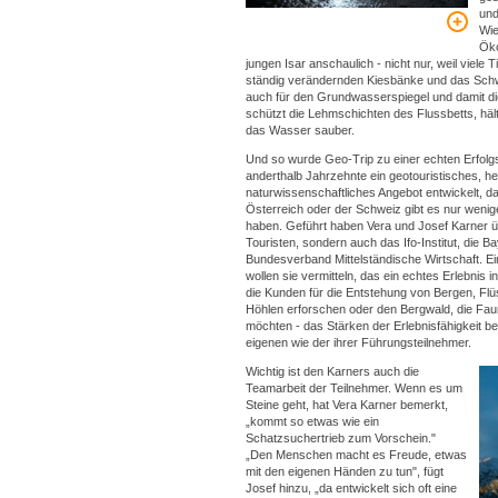
und
Wie
Öko
jungen Isar anschaulich - nicht nur, weil viele 
ständig verändernden Kiesbänke und das Sc
auch für den Grundwasserspiegel und damit di
schützt die Lehmschichten des Flussbetts, häl
das Wasser sauber.
Und so wurde Geo-Trip zu einer echten Erfolg
anderthalb Jahrzehnte ein geotouristisches, h
naturwissenschaftliches Angebot entwickelt, da
Österreich oder der Schweiz gibt es nur weni
haben. Geführt haben Vera und Josef Karner ü
Touristen, sondern auch das Ifo-Institut, die 
Bundesverband Mittelständische Wirtschaft. E
wollen sie vermitteln, das ein echtes Erlebnis i
die Kunden für die Entstehung von Bergen, Flü
Höhlen erforschen oder den Bergwald, die Fa
möchten - das Stärken der Erlebnisfähigkeit be
eigenen wie der ihrer Führungsteilnehmer.
Wichtig ist den Karners auch die
Teamarbeit der Teilnehmer. Wenn es um
Steine geht, hat Vera Karner bemerkt,
„kommt so etwas wie ein
Schatzsuchertrieb zum Vorschein."
„Den Menschen macht es Freude, etwas
mit den eigenen Händen zu tun", fügt
Josef hinzu, „da entwickelt sich oft eine