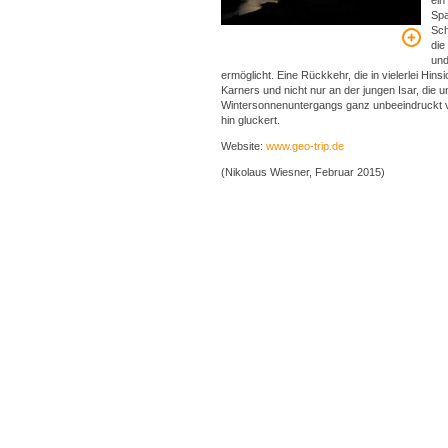
ein
Spa
Sch
die
und
ermöglicht. Eine Rückkehr, die in vielerlei Hinsic
Karners und nicht nur an der jungen Isar, die 
Wintersonnenuntergangs ganz unbeeindruckt 
hin gluckert.
Website:
www.geo-trip.de
(Nikolaus Wiesner, Februar 2015)