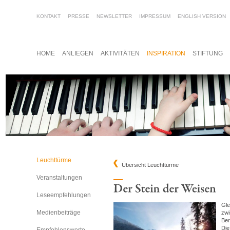
KONTAKT
PRESSE
NEWSLETTER
IMPRESSUM
ENGLISH VERSION
HOME
ANLIEGEN
AKTIVITÄTEN
INSPIRATION
STIFTUNG
Leuchttürme
Übersicht Leuchttürme
Veranstaltungen
Leseempfehlungen
Gle
Medienbeiträge
zwi
Ber
Die