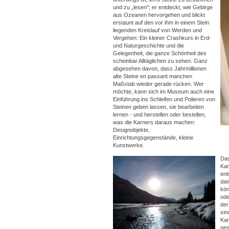
und zu „lesen"; er entdeckt, wie Gebirge
aus Ozeanen hervorgehen und blickt
erstaunt auf den vor ihm in einem Stein
liegenden Kreislauf von Werden und
Vergehen: Ein kleiner Crashkurs in Erd-
und Naturgeschichte und die
Gelegenheit, die ganze Schönheit des
scheinbar Alltäglichen zu sehen. Ganz
abgesehen davon, dass Jahrmillionen
alte Steine en passant manchen
Maßstab wieder gerade rücken. Wer
möchte, kann sich im Museum auch eine
Einführung ins Schleifen und Polieren von
Steinen geben lassen, sie bearbeiten
lernen - und herstellen oder bestellen,
was die Karners daraus machen:
Designobjekte,
Einrichtungsgegenstände, kleine
Kunstwerke.
Das
Kar
ent
dam
kön
ode
der
sin
Kar
ges