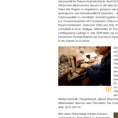
ehrenamtliche Naturschutzwächterin. Auch Er
Deutschen Alpenvereins flossen in die Idee ein,
Natur der Region zu begeistern, genauso wie 
geologische und heimatkundliche Expertise - al
Lebensqualität zu vermitteln. Schnell ergaben 
zur Zusammenarbeit mit Forstämtern, Natursc
Bauernverbänden. Zwischen 2005 und 2011 ent
Lehrpfade in Krün, Wallgau, Mittenwald, im Ti
Lieblingsberg Ludwigs II. Seit 2009 leiten sie 
berühmten Partnachklamm bei Garmisch-Partenk
in der Klamm ist in Arbeit.
Doc
erö
zuh
mit
Hau
sin
der
Nat
bea
für
so 
Vie
der
Wettersteinkalk, Hauptdolomit, alpiner Musche
Mittenwalder Marmor oder Ölschiefer. Die Farb
gelb, grün und rot.
Wer einen Nachmittag mit den Karners
unterwegs ist, lernt Steine zu bestimmen