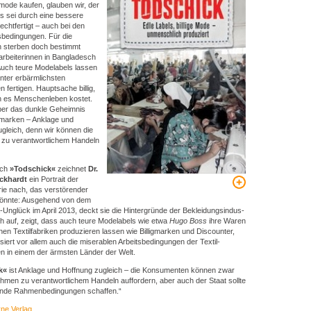
mode kaufen, glauben wir, der
s sei durch eine bessere
rechtfertigt – auch bei den
sbedingungen. Für die
 sterben doch bestimmt
larbeiterinnen in Bangladesch
 Auch teure Modelabels lassen
nter erbärmlichsten
 fertigen. Hauptsache billig,
n es Menschenleben kostet.
ber das dunkle Geheimnis
marken – Anklage und
gleich, denn wir können die
n zu verantwortlichem Handeln
uch
»Todschick«
zeichnet
Dr.
ckhardt
ein Portrait der
trie nach, das verstörender
 könnte: Ausgehend von dem
Unglück im April 2013, deckt sie die Hintergründe der Bekleidungs­indus­
sch auf, zeigt, dass auch teure Modelabels wie etwa
Hugo Boss
ihre Waren
chen Textilfabriken produ­zieren lassen wie Billig­marken und Discounter,
isiert vor allem auch die miserablen Arbeitsbedingun­gen der Textil­
en in einem der ärm­sten Länder der Welt.
k«
ist Anklage und Hoffnung zugleich – die Konsumenten können zwar
hmen zu verant­wortlichem Handeln auffordern, aber auch der Staat sollte
nde Rahmen­bedingungen schaffen.“
ne Verlag