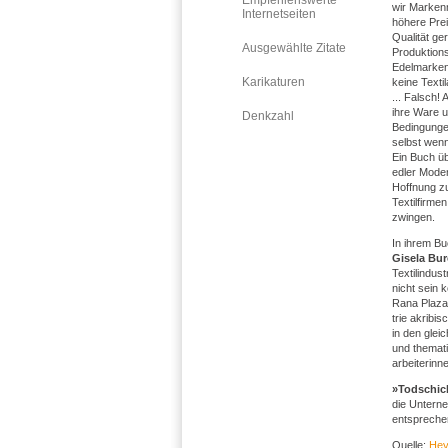
Empfehlenswerte
wir Marken
Internetseiten
höhere Prei
Qualität ge
Ausgewählte Zitate
Produktion
Edelmarken
Karikaturen
keine Texti
... Falsch!
ihre Ware u
Denkzahl
Bedingungen
selbst wen
Ein Buch ü
edler Mode
Hoffnung zu
Textilfirme
zwingen.
In ihrem B
Gisela Bur
Textilindus
nicht sein
Rana Plaza-
trie akribi
in den glei
und thema­t
arbeiterinn
»Todschic
die Unterne
entspreche
Quelle:
Hey