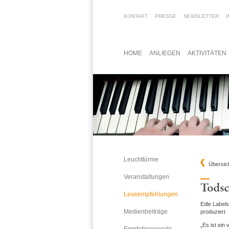
KONTAKT
PRESSE
NEWSLETTER
HOME
ANLIEGEN
AKTIVITÄTEN
Leuchttürme
Übersic
Veranstaltungen
Leseempfehlungen
Edle Labels
Medienbeiträge
produziert
„Es ist ein