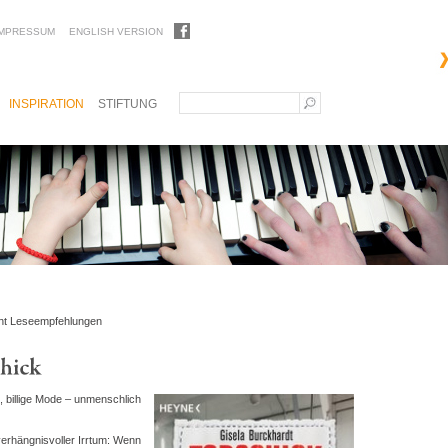
IMPRESSUM
ENGLISH VERSION
INSPIRATION
STIFTUNG
ht Leseempfehlungen
, billige Mode – unmenschlich
 verhängnisvoller Irrtum: Wenn