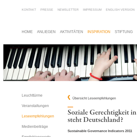
KONTAKT
PRESSE
NEWSLETTER
IMPRESSUM
ENGLISH VERSION
HOME
ANLIEGEN
AKTIVITÄTEN
INSPIRATION
STIFTUNG
Leuchttürme
Übersicht Leseempfehlungen
Veranstaltungen
Leseempfehlungen
Medienbeiträge
Sustainable Governance Indicators 2011