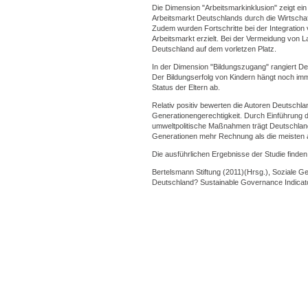
Die Dimension "Arbeitsmarkinklusion" zeigt ein 
Arbeitsmarkt Deutschlands durch die Wirtschaf
Zudem wurden Fortschritte bei der Integration 
Arbeitsmarkt erzielt. Bei der Vermeidung von Lan
Deutschland auf dem vorletzen Platz.
In der Dimension "Bildungszugang" rangiert Deu
Der Bildungserfolg von Kindern hängt noch i
Status der Eltern ab.
Relativ positiv bewerten die Autoren Deutschla
Generationengerechtigkeit. Durch Einführung
umweltpolitische Maßnahmen trägt Deutschland
Generationen mehr Rechnung als die meiste
Die ausführlichen Ergebnisse der Studie finde
Bertelsmann Stiftung (2011)(Hrsg.), Soziale G
Deutschland? Sustainable Governance Indicato