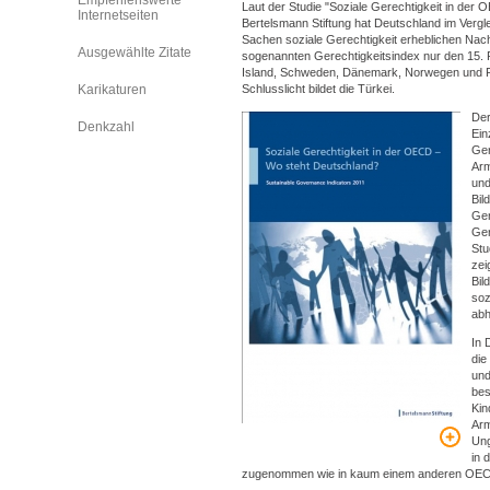
Empfehlenswerte
Laut der Studie "Soziale Gerechtigkeit in der
Internetseiten
Bertelsmann Stiftung hat Deutschland im Verg
Sachen soziale Gerechtigkeit erheblichen Nac
Ausgewählte Zitate
sogenannten Gerechtigkeitsindex nur den 15. 
Island, Schweden, Dänemark, Norwegen und Fi
Karikaturen
Schlusslicht bildet die Türkei.
Der
Denkzahl
Ein
Ger
Arm
und
Bil
Gen
Ger
Stu
zei
Bil
soz
abh
In 
die
und
bes
Kin
Arm
Ung
in 
zugenommen wie in kaum einem anderen OE