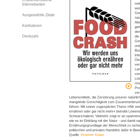
Empfehlenswerte
meh
Internetseiten
wer
Gen
Ausgewählte Zitate
na
Abe
Karikaturen
geh
den
Denkzahl
die
Ges
und
Bu
int
Öko
ver
Lan
von
Lös
Und
Pro
ver
Lebensmitteln, die Zerstörung unserer natürl
mangelnde Gerechtigkeit zum Zusammenbruch
führen. Mit seiner zugespitzten These »Wir w
ernähren oder gar nicht mehr« betreibt Löwens
Schwarzmalerei. Vielmehr zeigt er an spannend
wie es im Einklang mit der Natur - und damit na
Ernährungsgrundlage der Menschheit zu sicher
politischen und privaten Handelns dafür in B
Quelle:
Droemer Knaur