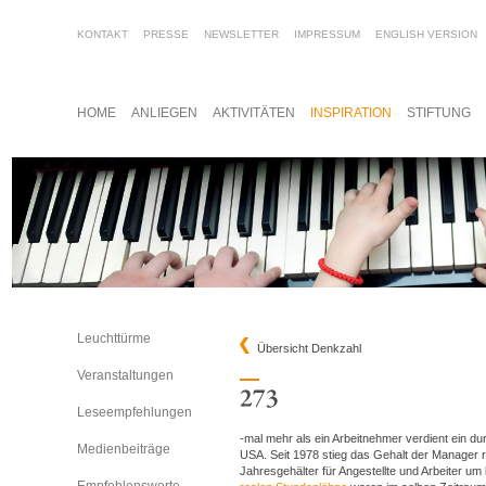
KONTAKT
PRESSE
NEWSLETTER
IMPRESSUM
ENGLISH VERSION
HOME
ANLIEGEN
AKTIVITÄTEN
INSPIRATION
STIFTUNG
Leuchttürme
Übersicht Denkzahl
Veranstaltungen
Leseempfehlungen
-mal mehr als ein Arbeitnehmer verdient ein du
Medienbeiträge
USA. Seit 1978 stieg das Gehalt der Manager 
Jahresgehälter für Angestellte und Arbeiter um 