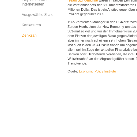
Empfehlenswerte
realen Stundenlöhne
waren im selben Zeitraum 
Internetseiten
die Vorstandschefs der 350 umsatzstärksten
Millionen Dollar. Das ist ein Anstieg gegenüb
Prozent gegenüber 2009.
Ausgewählte Zitate
1965 verdienten Manager in den USA erst zwanz
Karikaturen
Zu den Hochzeiten der New Economy um das J
383-mal so viel und vor der Immobilienkrise 2
Denkzahl
dem Platzen der jeweiligen Blase gingen Aktie
aber immer noch auf einem sehr hohen Niev
löst auch in den USA Diskussionen um angem
allem seit im Zuge der aktuellen Finanzkrise 
Banken oder Hedgefonds verdienen, die ihre 
Weltwirtschaft an den Abgrund geführt hatten.
Trendwende.
Quelle:
Economic Policy Institute