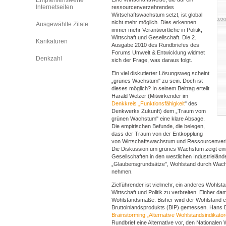
Empfehlenswerte
Internetseiten
ressourcenverzehrendes
Wirtschaftswachstum setzt, ist global
nicht mehr möglich. Dies erkennen
Ausgewählte Zitate
immer mehr Verantwortliche in Politik,
Wirtschaft und Gesellschaft. Die 2.
Karikaturen
Ausgabe 2010 des Rundbriefes des
Forums Umwelt & Entwicklung widmet
Denkzahl
sich der Frage, was daraus folgt.
Ein viel diskutierter Lösungsweg scheint
„grünes Wachstum" zu sein. Doch ist
dieses möglich? In seinem Beitrag erteilt
Harald Welzer (Mitwirkender im
Denkkreis „Funktionsfähigkeit
" des
Denkwerks Zukunft) dem „Traum vom
grünen Wachstum" eine klare Absage.
Die empirischen Befunde, die belegen,
dass der Traum von der Entkopplung
von Wirtschaftswachstum und Ressourcenverbr
Die Diskussion um grünes Wachstum zeigt ein
Gesellschaften in den westlichen Industrieländer
„Glaubensgrundsätze", Wohlstand durch Wachs
nehmen.
Zielführender ist vielmehr, ein anderes Wohlst
Wirtschaft und Politik zu verbreiten. Einher dami
Wohlstandsmaße. Bisher wird der Wohlstand ei
Bruttoinlandsprodukts (BIP) gemessen. Hans 
Brainstorming „Alternative Wohlstandsindikato
Rundbrief eine Alternative vor, den Nationalen 