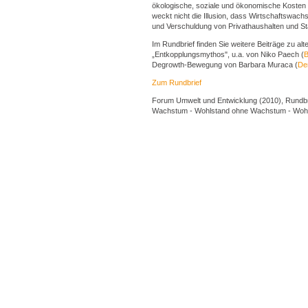
ökologische, soziale und ökonomische Kosten 
weckt nicht die Illusion, dass Wirtschaftswa
und Verschuldung von Privathaushalten und S
Im Rundbrief finden Sie weitere Beiträge zu 
„Entkopplungsmythos", u.a. von Niko Paech (
B
Degrowth-Bewegung von Barbara Muraca (
De
Zum Rundbrief
Forum Umwelt und Entwicklung (2010), Rundbri
Wachstum - Wohlstand ohne Wachstum - Wohl