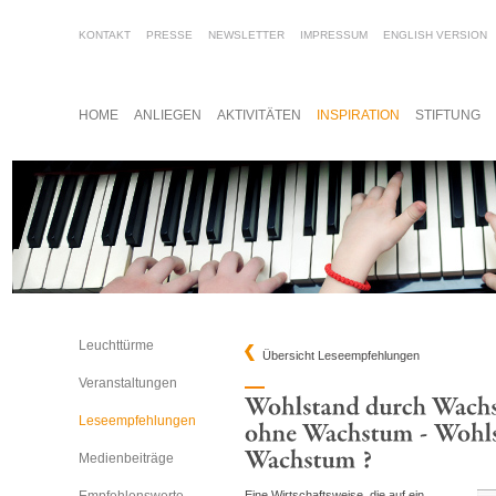
KONTAKT
PRESSE
NEWSLETTER
IMPRESSUM
ENGLISH VERSION
HOME
ANLIEGEN
AKTIVITÄTEN
INSPIRATION
STIFTUNG
Leuchttürme
Übersicht Leseempfehlungen
Veranstaltungen
Leseempfehlungen
Medienbeiträge
Eine Wirtschaftsweise, die auf ein